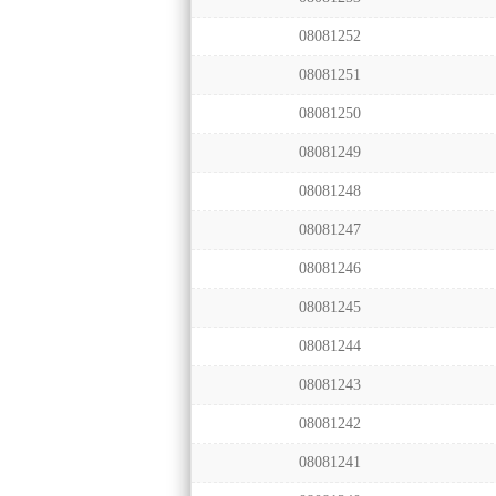
08081252
08081251
08081250
08081249
08081248
08081247
08081246
08081245
08081244
08081243
08081242
08081241