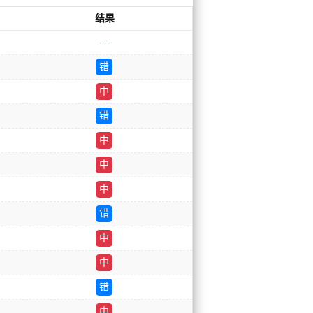
结果
---
错
中
错
中
中
中
错
中
中
错
中