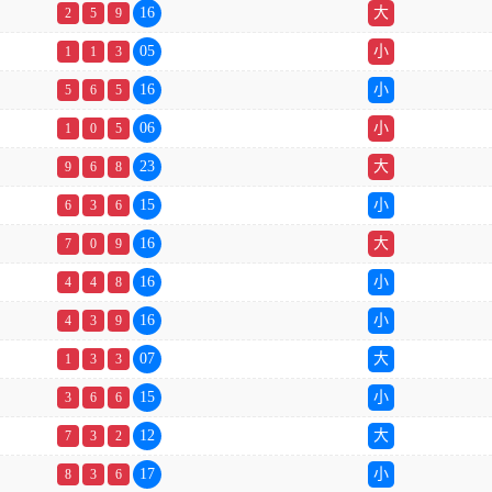
16
大
2
5
9
05
小
1
1
3
16
小
5
6
5
06
小
1
0
5
23
大
9
6
8
15
小
6
3
6
16
大
7
0
9
16
小
4
4
8
16
小
4
3
9
07
大
1
3
3
15
小
3
6
6
12
大
7
3
2
17
小
8
3
6