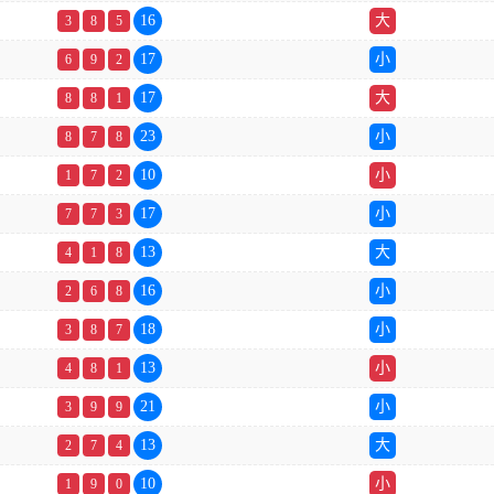
16
大
3
8
5
17
小
6
9
2
17
大
8
8
1
23
小
8
7
8
10
小
1
7
2
17
小
7
7
3
13
大
4
1
8
16
小
2
6
8
18
小
3
8
7
13
小
4
8
1
21
小
3
9
9
13
大
2
7
4
10
小
1
9
0