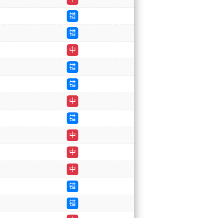
错
错
中
错
错
中
错
中
中
中
错
错