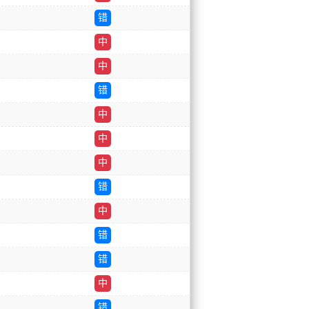
错
中
中
错
中
中
中
错
中
错
错
中
错