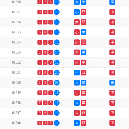
61558
2
2
6
10
大
单
错
61557
9
3
6
18
小
双
中
61556
7
3
8
18
大
双
中
61555
5
0
5
10
小
单
中
61554
4
5
3
12
小
双
中
61553
2
9
3
14
大
单
中
61552
4
5
6
15
大
单
中
61551
8
9
3
20
小
双
中
61550
1
2
5
08
大
单
错
61549
9
0
2
11
小
单
中
61548
7
1
5
13
大
单
中
61547
9
9
0
18
大
双
中
61546
4
3
5
12
大
双
中