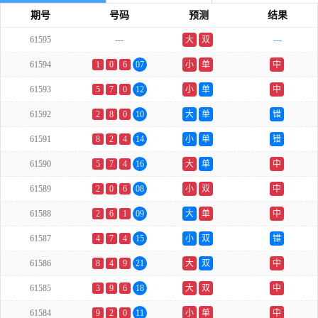
期号
号码
预测
结果
61595
---
大
双
---
61594
1
0
6
07
小
单
中
61593
5
7
0
12
小
单
中
61592
2
8
0
10
大
单
错
61591
8
2
4
14
小
单
错
61590
5
7
4
16
大
单
中
61589
2
0
6
08
小
双
中
61588
2
6
1
09
大
单
中
61587
4
7
4
15
小
双
错
61586
8
4
9
21
大
双
中
61585
3
9
6
18
大
双
中
61584
9
2
0
11
小
单
中