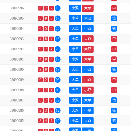
08090996
6
7
2
15
小双
大单
中
08090995
5
9
3
17
小单
大双
错
08090994
6
5
9
20
大单
小双
错
08090993
4
8
4
16
小单
大双
中
08090992
9
7
4
20
小单
大双
中
08090991
4
9
4
17
小双
大单
中
08090990
3
9
6
18
大单
小双
错
08090989
0
2
4
06
大单
小双
中
08090988
0
7
1
08
大单
小双
中
08090987
6
7
9
22
小双
大单
错
08090986
3
3
6
12
大双
小单
错
08090985
8
4
7
19
小单
大双
错