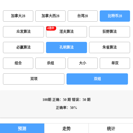
加拿大28
加拿大西28
台湾28
比特币28
众发算法
淫夫算法
狂野算法
必赢算法
孔明算法
朱雀算法
组合
杀组
大小
单双
双项
双组
100期 正确：50 期 错误：50 期
正确率：50%
预测
走势
统计