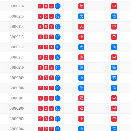
08090216
6
0
7
13
单
中
08090215
7
5
0
12
大
错
08090214
3
9
7
19
大
中
08090213
4
4
2
10
小
中
08090212
5
2
1
08
大
错
08090211
4
2
3
09
小
中
08090210
4
8
2
14
单
错
08090209
8
3
8
19
小
错
08090208
3
2
3
08
单
错
08090207
2
1
7
10
双
中
08090206
6
2
8
16
双
中
08090205
6
3
3
12
小
中
08090204
8
2
6
16
小
错