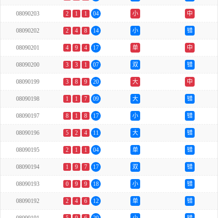
08090203
2
1
1
04
小
中
08090202
2
4
8
14
小
错
08090201
4
9
4
17
单
中
08090200
3
3
1
07
双
错
08090199
3
8
9
20
大
中
08090198
1
1
7
09
大
错
08090197
8
1
8
17
小
错
08090196
5
2
4
11
大
错
08090195
2
1
1
04
单
错
08090194
1
9
7
17
双
错
08090193
0
9
9
18
小
错
08090192
2
4
6
12
单
错