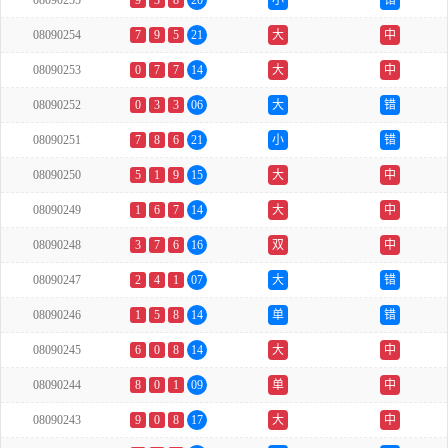
08090255
9
3
8
20
小
错
08090254
7
9
5
21
大
中
08090253
0
7
7
14
大
中
08090252
0
3
3
06
大
错
08090251
7
8
6
21
小
错
08090250
5
1
9
15
大
中
08090249
1
6
7
14
大
中
08090248
3
7
6
16
双
中
08090247
2
4
1
07
大
错
08090246
1
5
8
14
单
错
08090245
6
0
8
14
大
中
08090244
8
0
1
09
单
中
08090243
9
0
8
17
大
中