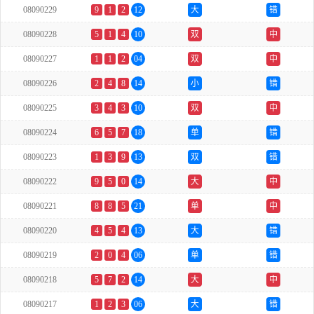
08090229
9
1
2
12
大
错
08090228
5
1
4
10
双
中
08090227
1
1
2
04
双
中
08090226
2
4
8
14
小
错
08090225
3
4
3
10
双
中
08090224
6
5
7
18
单
错
08090223
1
3
9
13
双
错
08090222
9
5
0
14
大
中
08090221
8
8
5
21
单
中
08090220
4
5
4
13
大
错
08090219
2
0
4
06
单
错
08090218
5
7
2
14
大
中
08090217
1
2
3
06
大
错