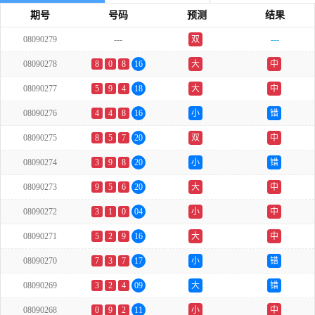
期号
号码
预测
结果
08090279
---
双
---
08090278
8
0
8
16
大
中
08090277
5
9
4
18
大
中
08090276
4
4
8
16
小
错
08090275
8
5
7
20
双
中
08090274
3
9
8
20
小
错
08090273
9
5
6
20
大
中
08090272
3
1
0
04
小
中
08090271
5
2
9
16
大
中
08090270
7
3
7
17
小
错
08090269
3
2
4
09
大
错
08090268
0
9
2
11
小
中