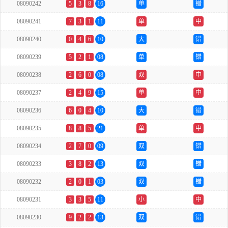
08090242
5
3
8
16
单
错
08090241
7
3
1
11
单
中
08090240
0
4
6
10
大
错
08090239
5
2
1
08
单
错
08090238
2
6
0
08
双
中
08090237
2
4
9
15
单
中
08090236
6
0
4
10
大
错
08090235
8
8
5
21
单
中
08090234
2
7
0
09
双
错
08090233
3
8
2
13
双
错
08090232
2
0
1
03
双
错
08090231
3
3
5
11
小
中
08090230
9
2
2
13
双
错