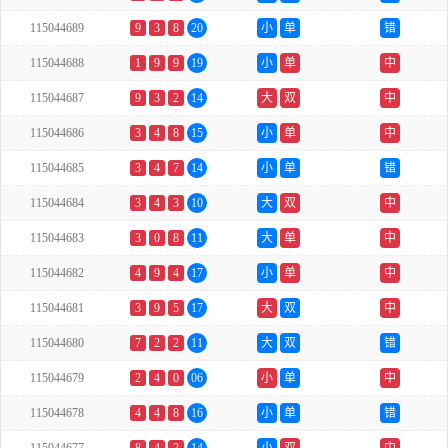
115044689
9
3
8
20
小
单
错
115044688
1
9
9
19
小
单
中
115044687
9
3
2
14
大
双
中
115044686
3
4
8
15
小
单
中
115044685
3
4
7
14
小
单
错
115044684
3
4
3
10
大
双
中
115044683
3
0
8
11
大
单
中
115044682
4
9
4
17
小
单
中
115044681
3
9
5
17
大
双
中
115044680
7
2
2
11
大
双
错
115044679
2
4
0
06
小
单
中
115044678
4
4
8
16
小
单
错