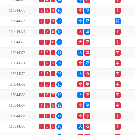
115044677
8
4
2
14
小
双
中
115044676
3
3
4
10
小
单
中
115044675
7
7
9
23
小
双
错
115044674
9
3
6
18
大
单
中
115044673
8
6
6
20
大
双
中
115044672
8
2
1
11
大
单
中
115044671
0
4
5
09
小
双
中
115044670
0
5
1
06
大
双
中
115044669
7
5
1
13
小
单
中
115044668
0
6
7
13
大
单
中
115044667
1
6
5
12
小
单
中
115044666
8
0
3
11
小
单
中
115044665
4
5
1
10
大
双
中