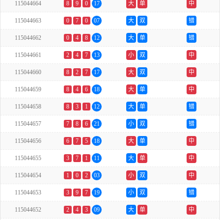
115044664
8
9
0
17
大
单
中
115044663
0
7
0
07
大
双
错
115044662
0
4
8
12
大
单
错
115044661
2
4
7
13
小
双
中
115044660
8
2
7
17
大
双
中
115044659
8
4
6
18
大
单
中
115044658
8
3
1
12
大
单
错
115044657
7
8
6
21
小
双
错
115044656
6
7
5
18
大
单
中
115044655
3
7
1
11
大
单
中
115044654
1
0
2
03
小
双
中
115044653
3
9
7
19
小
双
错
115044652
2
4
3
09
大
单
中