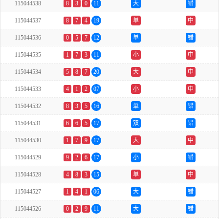
115044538
8
3
0
11
大
错
115044537
8
7
4
19
单
中
115044536
0
5
7
12
单
错
115044535
1
7
3
11
小
中
115044534
5
8
7
20
大
中
115044533
4
1
2
07
小
中
115044532
8
3
5
16
单
错
115044531
6
6
5
17
双
错
115044530
1
7
9
17
大
中
115044529
9
2
6
17
小
错
115044528
4
8
3
15
单
中
115044527
1
4
1
06
大
错
115044526
0
2
9
11
大
错