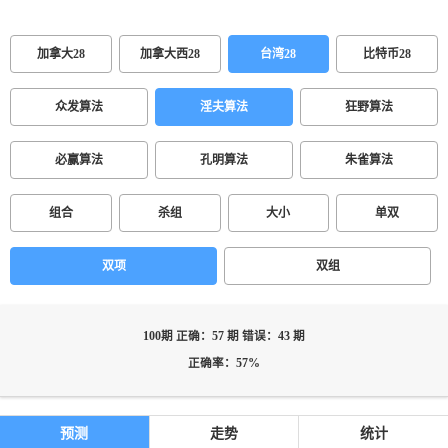
加拿大28
加拿大西28
台湾28
比特币28
众发算法
淫夫算法
狂野算法
必赢算法
孔明算法
朱雀算法
组合
杀组
大小
单双
双项
双组
100期 正确：57 期 错误：43 期
正确率：57%
预测
走势
统计