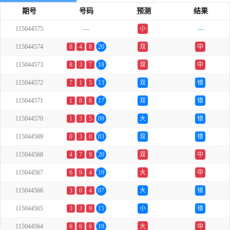
期号
号码
预测
结果
115044575
---
小
---
115044574
8
4
8
20
双
中
115044573
8
3
7
18
双
中
115044572
7
1
5
13
双
错
115044571
1
8
8
17
双
错
115044570
1
3
5
09
大
错
115044569
0
3
0
03
双
错
115044568
4
7
9
20
双
中
115044567
6
9
4
19
大
中
115044566
3
0
4
07
大
错
115044565
3
3
9
15
小
错
115044564
6
6
6
18
大
中