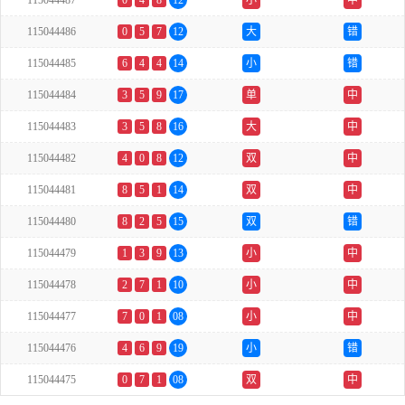
115044487
0
4
8
12
小
中
115044486
0
5
7
12
大
错
115044485
6
4
4
14
小
错
115044484
3
5
9
17
单
中
115044483
3
5
8
16
大
中
115044482
4
0
8
12
双
中
115044481
8
5
1
14
双
中
115044480
8
2
5
15
双
错
115044479
1
3
9
13
小
中
115044478
2
7
1
10
小
中
115044477
7
0
1
08
小
中
115044476
4
6
9
19
小
错
115044475
0
7
1
08
双
中