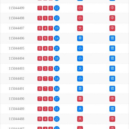
115044499
7
0
5
12
小
中
115044498
5
1
6
12
小
中
115044497
8
4
7
19
大
中
115044496
3
9
2
14
单
错
115044495
8
4
9
21
小
错
115044494
4
9
5
18
小
错
115044493
3
3
5
11
大
错
115044492
0
7
7
14
小
错
115044491
4
7
3
14
单
错
115044490
7
6
4
17
单
中
115044489
9
2
0
11
大
错
115044488
9
4
9
22
大
中