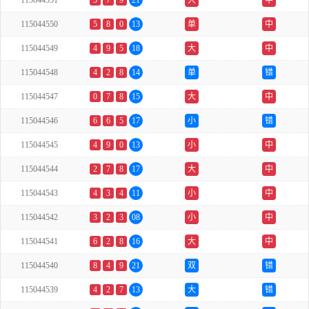
115044551
5
7
9
21
大
中
115044550
5
8
0
13
单
中
115044549
4
9
5
18
大
中
115044548
4
2
8
14
单
错
115044547
0
7
8
15
大
中
115044546
6
6
5
17
小
错
115044545
4
9
0
13
小
中
115044544
2
7
8
17
大
中
115044543
4
3
4
11
小
中
115044542
3
2
3
08
小
中
115044541
6
2
8
16
大
中
115044540
8
4
9
21
双
错
115044539
4
2
7
13
大
错