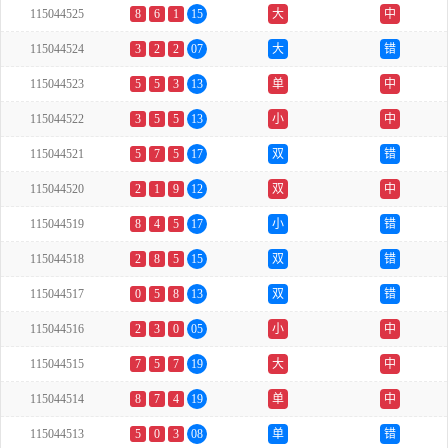
115044525
8
6
1
15
大
中
115044524
3
2
2
07
大
错
115044523
5
5
3
13
单
中
115044522
3
5
5
13
小
中
115044521
5
7
5
17
双
错
115044520
2
1
9
12
双
中
115044519
8
4
5
17
小
错
115044518
2
8
5
15
双
错
115044517
0
5
8
13
双
错
115044516
2
3
0
05
小
中
115044515
7
5
7
19
大
中
115044514
8
7
4
19
单
中
115044513
5
0
3
08
单
错