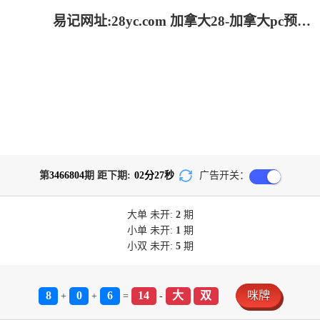
易记网址:28yc.com 加拿大28-加拿大pc预测结果走势|加拿大28预测开奖官网咪牌|pc走势最新预测_火热研究!
第
3466804
期 距下期:
02
分
27
秒
广告开关：
大单
未开:
2
期
小单
未开:
1
期
小双
未开:
5
期
8
0
6
14
大
双
咪牌
+
+
=
-