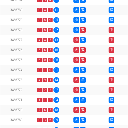
3466781
0
3
4
07
大
双
错
3466780
0
4
7
11
大
双
错
3466779
8
8
9
25
小
双
错
3466778
8
8
6
22
小
双
中
3466777
4
4
5
13
小
双
中
3466776
5
6
5
16
大
双
中
3466775
6
0
0
06
小
双
中
3466774
0
1
0
01
大
双
错
3466773
4
9
1
14
大
单
中
3466772
2
2
3
07
小
双
中
3466771
1
1
2
04
大
单
错
3466770
7
6
5
18
大
双
中
3466769
0
3
6
09
大
双
错