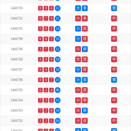
3466793
0
8
4
12
大
单
错
3466792
0
7
4
11
小
单
中
3466791
5
8
1
14
小
双
中
3466790
6
8
2
16
小
双
中
3466789
3
7
2
12
小
单
中
3466788
3
9
6
18
大
双
中
3466787
9
4
5
18
小
双
中
3466786
8
6
7
21
小
双
错
3466785
0
2
4
06
小
双
中
3466784
7
5
1
13
小
单
中
3466783
7
3
6
16
大
单
中
3466782
1
2
1
04
小
双
中