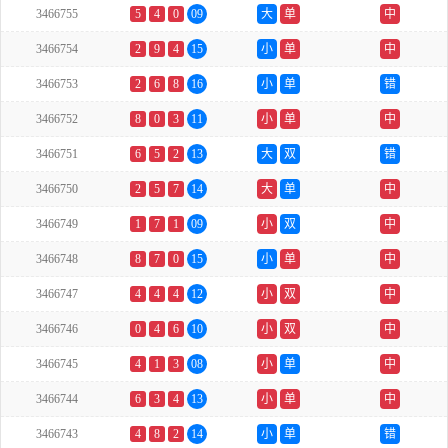
3466755
5
4
0
09
大
单
中
3466754
2
9
4
15
小
单
中
3466753
2
6
8
16
小
单
错
3466752
8
0
3
11
小
单
中
3466751
6
5
2
13
大
双
错
3466750
2
5
7
14
大
单
中
3466749
1
7
1
09
小
双
中
3466748
8
7
0
15
小
单
中
3466747
4
4
4
12
小
双
中
3466746
0
4
6
10
小
双
中
3466745
4
1
3
08
小
单
中
3466744
6
3
4
13
小
单
中
3466743
4
8
2
14
小
单
错