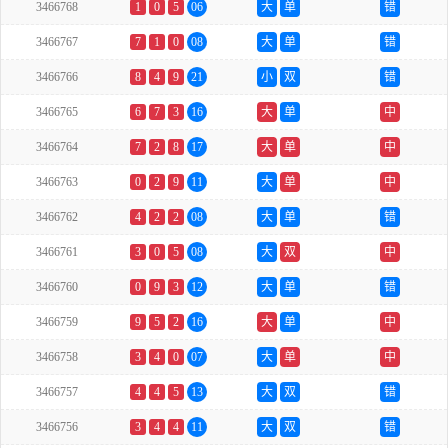
3466768
1
0
5
06
大
单
错
3466767
7
1
0
08
大
单
错
3466766
8
4
9
21
小
双
错
3466765
6
7
3
16
大
单
中
3466764
7
2
8
17
大
单
中
3466763
0
2
9
11
大
单
中
3466762
4
2
2
08
大
单
错
3466761
3
0
5
08
大
双
中
3466760
0
9
3
12
大
单
错
3466759
9
5
2
16
大
单
中
3466758
3
4
0
07
大
单
中
3466757
4
4
5
13
大
双
错
3466756
3
4
4
11
大
双
错