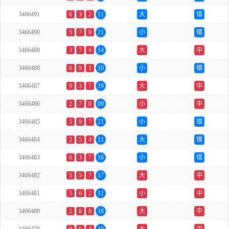
3466491
6
3
2
11
大
错
3466490
5
7
9
21
小
错
3466489
3
7
4
14
大
中
3466488
6
9
1
16
小
错
3466487
9
3
7
19
大
中
3466486
2
7
0
09
小
中
3466485
5
9
7
21
小
错
3466484
2
5
4
11
大
错
3466483
8
3
7
18
小
错
3466482
5
5
7
17
大
中
3466481
3
6
2
11
小
中
3466480
2
8
8
18
大
中