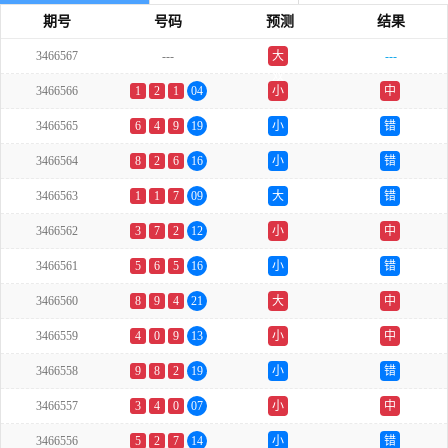
期号
号码
预测
结果
3466567
---
大
---
双
3466566
1
2
1
04
小
中
3466565
6
4
9
19
小
错
3466564
8
2
6
16
小
错
3466563
1
1
7
09
大
错
3466562
3
7
2
12
小
中
3466561
5
6
5
16
小
错
3466560
8
9
4
21
大
中
3466559
4
0
9
13
小
中
3466558
9
8
2
19
小
错
3466557
3
4
0
07
小
中
3466556
5
2
7
14
小
错