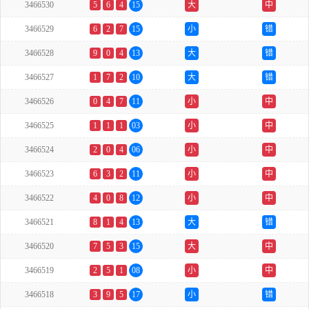
3466530
5
6
4
15
大
中
3466529
6
2
7
15
小
错
3466528
9
0
4
13
大
错
3466527
1
7
2
10
大
错
3466526
0
4
7
11
小
中
3466525
1
1
1
03
小
中
3466524
2
0
4
06
小
中
3466523
6
3
2
11
小
中
3466522
4
0
8
12
小
中
3466521
8
1
4
13
大
错
3466520
7
5
3
15
大
中
3466519
2
5
1
08
小
中
3466518
3
9
5
17
小
错