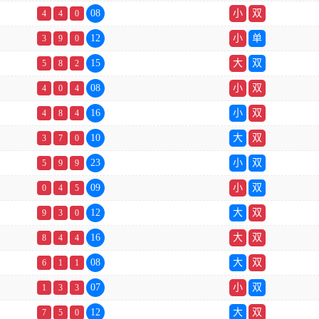
08
小
双
4
4
0
12
小
单
3
9
0
15
大
双
5
8
2
08
小
双
4
0
4
16
小
双
4
8
4
10
大
双
3
7
0
23
小
双
5
9
9
09
小
双
0
4
5
12
大
双
9
3
0
16
大
双
8
4
4
08
大
双
6
1
1
07
小
双
1
3
3
12
大
双
7
5
0