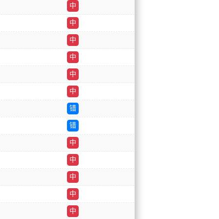
中
中
中
中
中
中
错
错
中
中
中
中
中