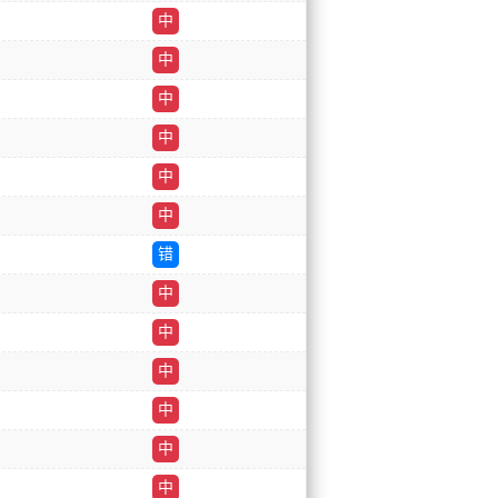
中
中
中
中
中
中
错
中
中
中
中
中
中