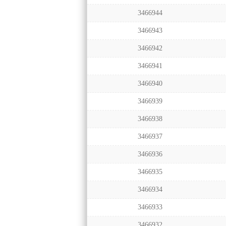
3466944
3466943
3466942
3466941
3466940
3466939
3466938
3466937
3466936
3466935
3466934
3466933
3466932