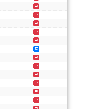
中
中
中
中
中
错
中
中
中
中
中
中
中