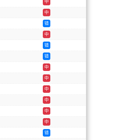
中
中
错
中
错
错
中
中
中
中
中
中
错