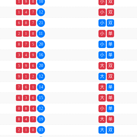
10
小
双
1
9
0
12
小
双
1
4
7
21
小
双
6
8
7
11
小
单
2
1
8
20
小
单
8
7
5
16
小
单
3
4
9
20
大
双
5
9
6
12
大
双
9
1
2
14
大
单
7
6
1
15
大
单
6
3
6
12
小
单
0
8
4
19
大
单
8
4
7
03
大
双
2
1
0