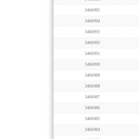
3466995
3466994
3466993
3466992
3466991
3466990
3466989
3466988
3466987
3466986
3466985
3466984