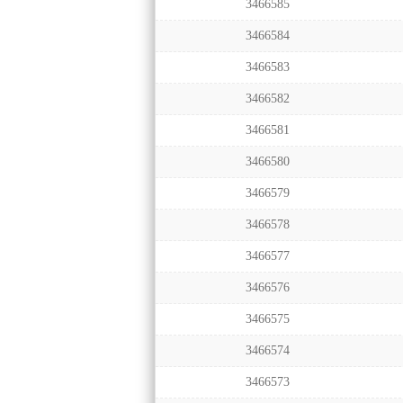
3466585
3466584
3466583
3466582
3466581
3466580
3466579
3466578
3466577
3466576
3466575
3466574
3466573