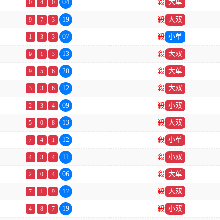
04
殺
大单
0
4
0
19
殺
大双
9
7
3
07
殺
小单
1
3
3
13
殺
大双
9
1
3
20
殺
大单
9
5
6
12
殺
大双
3
3
6
09
殺
小双
2
3
4
13
殺
大双
5
0
8
12
殺
小单
7
4
1
11
殺
小双
4
3
4
06
殺
大单
2
0
4
17
殺
大双
7
1
9
19
殺
小双
4
8
7