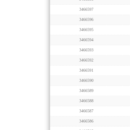
3466597
3466596
3466595
3466594
3466593
3466592
3466591
3466590
3466589
3466588
3466587
3466586