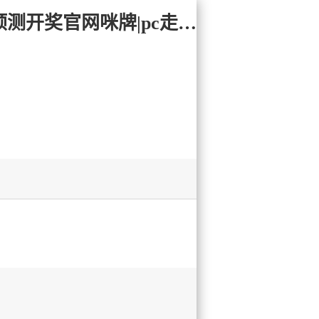
易记网址:28yc.com 加拿大28-加拿大pc预测结果走势|加拿大28预测开奖官网咪牌|pc走势最新预测_火热研究!