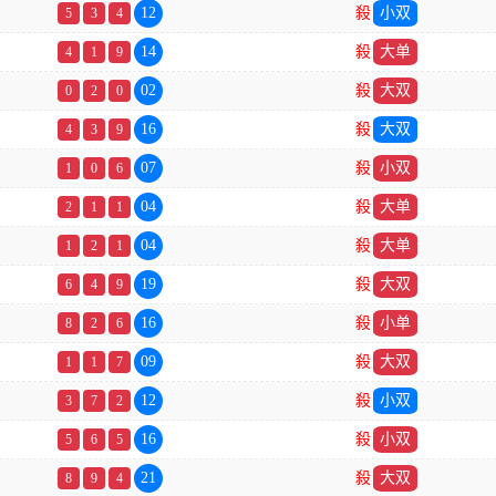
12
殺
小双
5
3
4
14
殺
大单
4
1
9
02
殺
大双
0
2
0
16
殺
大双
4
3
9
07
殺
小双
1
0
6
04
殺
大单
2
1
1
04
殺
大单
1
2
1
19
殺
大双
6
4
9
16
殺
小单
8
2
6
09
殺
大双
1
1
7
12
殺
小双
3
7
2
16
殺
小双
5
6
5
21
殺
大双
8
9
4