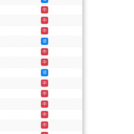
中
中
中
错
中
中
错
中
中
中
中
中