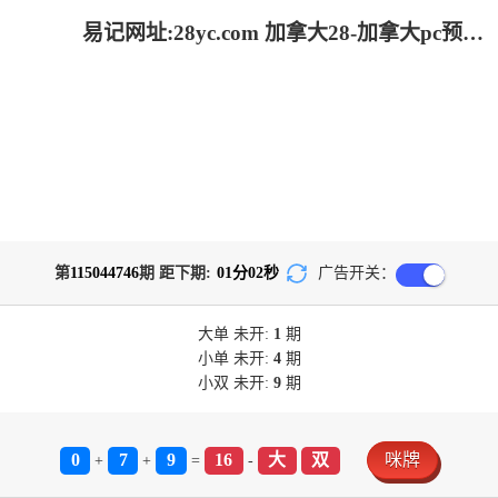
易记网址:28yc.com 加拿大28-加拿大pc预测结果走势|加拿大28预测开奖官网咪牌|pc走势最新预测_火热研究!
第
115044746
期 距下期:
01
分
02
秒
广告开关：
大单
未开:
1
期
小单
未开:
4
期
小双
未开:
9
期
0
7
9
16
大
双
咪牌
+
+
=
-