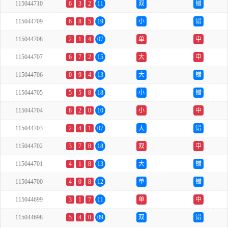
115044710
6
3
2
11
双
错
115044709
6
8
5
19
小
错
115044708
2
1
4
07
单
中
115044707
6
7
2
15
大
中
115044706
0
9
4
13
大
错
115044705
5
5
8
18
小
错
115044704
8
2
0
10
小
中
115044703
2
4
1
07
大
错
115044702
3
7
8
18
双
中
115044701
4
1
8
13
大
错
115044700
4
0
8
12
单
错
115044699
3
1
7
11
单
中
115044698
5
4
0
09
双
错