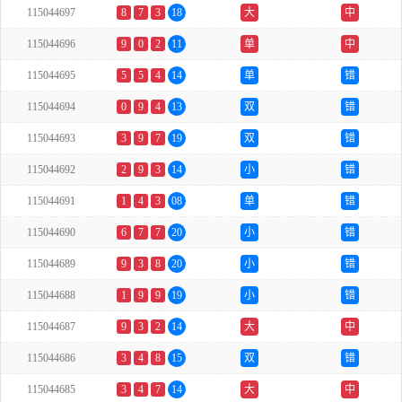
115044697
8
7
3
18
大
中
115044696
9
0
2
11
单
中
115044695
5
5
4
14
单
错
115044694
0
9
4
13
双
错
115044693
3
9
7
19
双
错
115044692
2
9
3
14
小
错
115044691
1
4
3
08
单
错
115044690
6
7
7
20
小
错
115044689
9
3
8
20
小
错
115044688
1
9
9
19
小
错
115044687
9
3
2
14
大
中
115044686
3
4
8
15
双
错
115044685
3
4
7
14
大
中