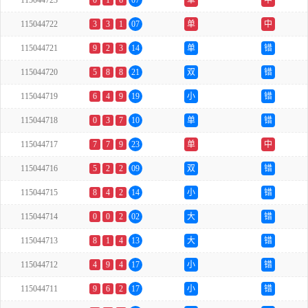
115044723
0
1
6
07
单
中
115044722
3
3
1
07
单
中
115044721
9
2
3
14
单
错
115044720
5
8
8
21
双
错
115044719
6
4
9
19
小
错
115044718
0
3
7
10
单
错
115044717
7
7
9
23
单
中
115044716
5
2
2
09
双
错
115044715
8
4
2
14
小
错
115044714
0
0
2
02
大
错
115044713
8
1
4
13
大
错
115044712
4
9
4
17
小
错
115044711
9
6
2
17
小
错