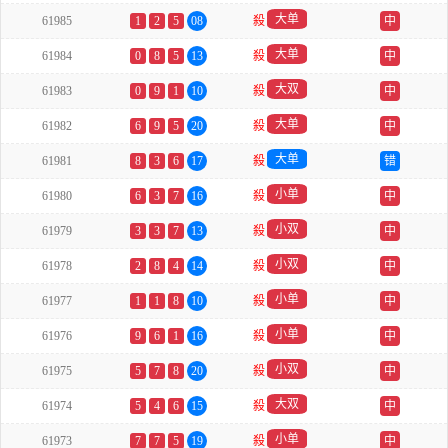
大单
61985
1
2
5
08
殺
中
大单
61984
0
8
5
13
殺
中
大双
61983
0
9
1
10
殺
中
大单
61982
6
9
5
20
殺
中
大单
61981
8
3
6
17
殺
错
小单
61980
6
3
7
16
殺
中
小双
61979
3
3
7
13
殺
中
小双
61978
2
8
4
14
殺
中
小单
61977
1
1
8
10
殺
中
小单
61976
9
6
1
16
殺
中
小双
61975
5
7
8
20
殺
中
大双
61974
5
4
6
15
殺
中
小单
61973
7
7
5
19
殺
中