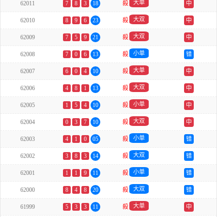
大单
62011
7
8
3
18
殺
中
大双
62010
8
9
6
23
殺
中
大双
62009
7
5
9
21
殺
中
小单
62008
7
0
6
13
殺
错
大单
62007
6
0
4
10
殺
中
大双
62006
4
8
1
13
殺
中
小单
62005
1
5
4
10
殺
中
大双
62004
0
3
7
10
殺
中
小单
62003
4
1
0
05
殺
错
大双
62002
3
8
3
14
殺
错
小单
62001
1
1
9
11
殺
错
大双
62000
8
4
8
20
殺
错
大单
61999
5
3
3
11
殺
中