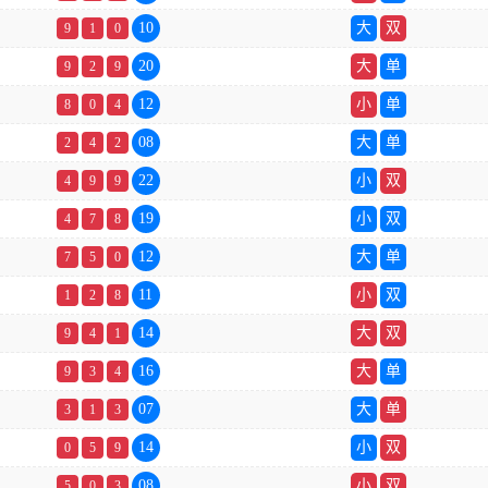
10
大
双
9
1
0
20
大
单
9
2
9
12
小
单
8
0
4
08
大
单
2
4
2
22
小
双
4
9
9
19
小
双
4
7
8
12
大
单
7
5
0
11
小
双
1
2
8
14
大
双
9
4
1
16
大
单
9
3
4
07
大
单
3
1
3
14
小
双
0
5
9
08
小
双
5
0
3