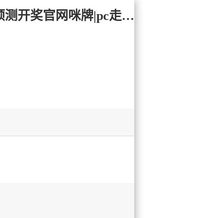
易记网址:28yc.com 加拿大28-加拿大pc预测结果走势|加拿大28预测开奖官网咪牌|pc走势最新预测_火热研究!