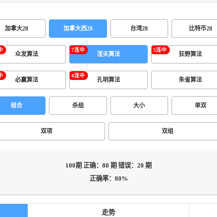
加拿大28
加拿大西28
台湾28
比特币28
众发算法
淫夫算法
狂野算法
必赢算法
孔明算法
朱雀算法
组合
杀组
大小
单双
双项
双组
100期 正确：80 期 错误：20 期
正确率：80%
走势