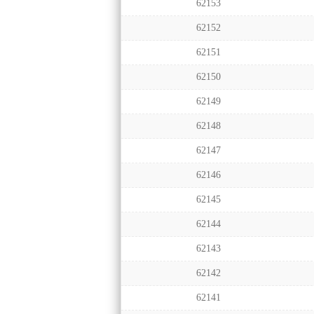
62153
62152
62151
62150
62149
62148
62147
62146
62145
62144
62143
62142
62141