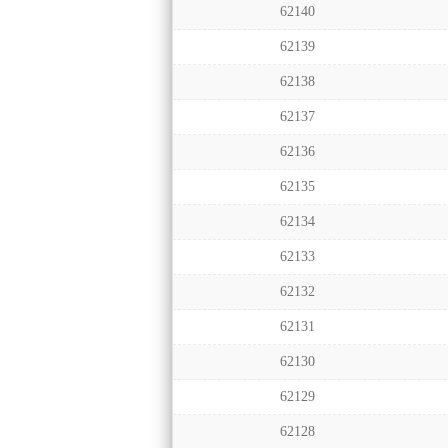
62140
62139
62138
62137
62136
62135
62134
62133
62132
62131
62130
62129
62128