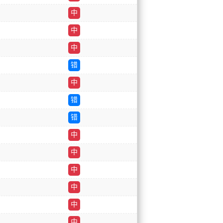
中
中
中
错
中
错
错
中
中
中
中
中
中