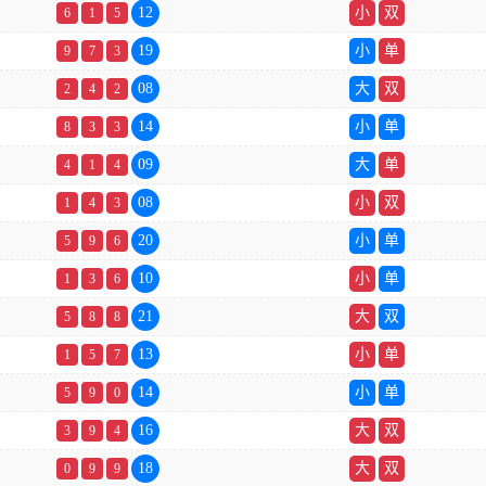
12
小
双
6
1
5
19
小
单
9
7
3
08
大
双
2
4
2
14
小
单
8
3
3
09
大
单
4
1
4
08
小
双
1
4
3
20
小
单
5
9
6
10
小
单
1
3
6
21
大
双
5
8
8
13
小
单
1
5
7
14
小
单
5
9
0
16
大
双
3
9
4
18
大
双
0
9
9