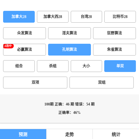
加拿大28
加拿大西28
台湾28
比特币28
众发算法
淫夫算法
狂野算法
必赢算法
孔明算法
朱雀算法
组合
杀组
大小
单双
双项
双组
100期 正确：46 期 错误：54 期
正确率：46%
预测
走势
统计