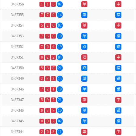
3467356
1
1
5
07
单
中
3467355
7
7
0
14
单
错
3467354
5
2
0
07
单
中
3467353
7
3
0
10
单
错
3467352
7
6
6
19
双
错
3467351
0
2
2
04
双
中
3467350
5
8
8
21
双
错
3467349
2
4
8
14
单
错
3467348
7
2
1
10
单
错
3467347
5
9
7
21
单
中
3467346
0
3
7
10
单
错
3467345
0
0
2
02
单
错
3467344
2
6
3
11
单
中