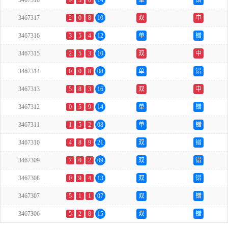
3467318
9
5
0
14
单
错
3467317
2
0
8
10
双
中
3467316
3
5
4
12
单
错
3467315
2
5
3
10
双
中
3467314
0
0
8
08
单
错
3467313
5
8
3
16
双
中
3467312
0
5
9
14
单
错
3467311
1
5
2
08
单
错
3467310
4
8
9
21
双
错
3467309
7
0
2
09
双
错
3467308
0
9
4
13
双
错
3467307
5
1
1
07
双
错
3467306
5
2
8
15
双
错