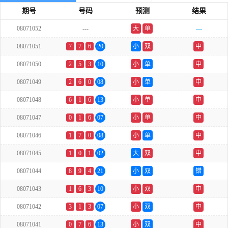
期号
号码
预测
结果
08071052
---
大
单
---
08071051
7
7
6
20
小
双
中
08071050
2
5
3
10
小
单
中
08071049
2
6
0
08
小
单
中
08071048
6
1
6
13
小
单
中
08071047
0
1
6
07
小
单
中
08071046
1
7
0
08
小
单
中
08071045
1
0
1
02
大
双
中
08071044
8
9
4
21
小
双
错
08071043
1
6
3
10
小
双
中
08071042
3
1
3
07
小
双
中
08071041
0
7
6
13
小
双
中