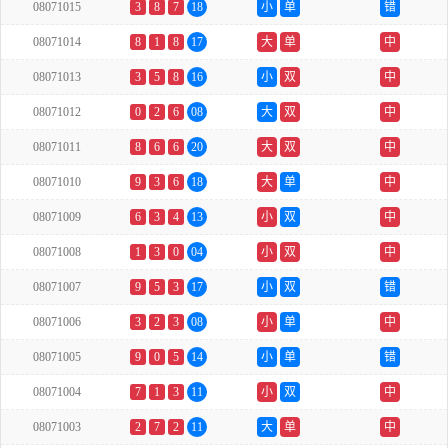
08071015
3
8
7
18
小
单
错
08071014
8
1
8
17
大
单
中
08071013
3
5
8
16
小
双
中
08071012
0
2
6
08
大
双
中
08071011
8
6
6
20
大
双
中
08071010
9
3
6
18
大
单
中
08071009
6
3
4
13
小
双
中
08071008
1
3
0
04
小
双
中
08071007
9
5
3
17
小
双
错
08071006
3
2
3
08
小
单
中
08071005
9
0
5
14
小
单
错
08071004
7
1
3
11
小
双
中
08071003
2
7
2
11
大
单
中