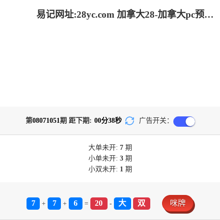
易记网址:28yc.com 加拿大28-加拿大pc预测结果走势|加拿大28预测开奖官网咪牌|pc走势最新预测_火热研究!
第
08071051
期 距下期:
00
分
38
秒
广告开关：
大单
未开:
7
期
小单
未开:
3
期
小双
未开:
1
期
7
7
6
20
大
双
咪牌
+
+
=
-