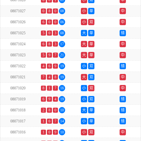
08071028
0
0
1
01
小
双
中
08071027
0
8
0
08
小
单
中
08071026
6
0
0
06
小
双
中
08071025
5
0
3
08
大
单
错
08071024
6
8
3
17
大
单
中
08071023
5
9
7
21
大
单
中
08071022
4
6
9
19
小
双
错
08071021
7
4
8
19
大
双
中
08071020
8
1
7
16
小
双
中
08071019
6
9
4
19
小
双
错
08071018
2
8
0
10
大
单
错
08071017
1
6
7
14
小
单
错
08071016
1
0
9
10
小
双
中