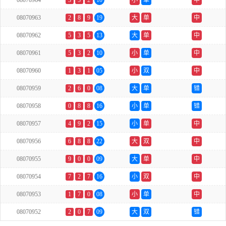
08070964
3
5
2
10
小
单
中
08070963
2
8
9
19
大
单
中
08070962
5
3
5
13
大
单
中
08070961
5
3
2
10
小
单
中
08070960
1
3
1
05
小
双
中
08070959
2
6
0
08
大
单
错
08070958
0
8
8
16
小
单
错
08070957
4
9
2
15
小
单
中
08070956
6
8
8
22
大
双
中
08070955
9
0
0
09
大
单
中
08070954
7
2
7
16
小
双
中
08070953
1
7
0
08
小
单
中
08070952
2
0
7
09
大
双
错