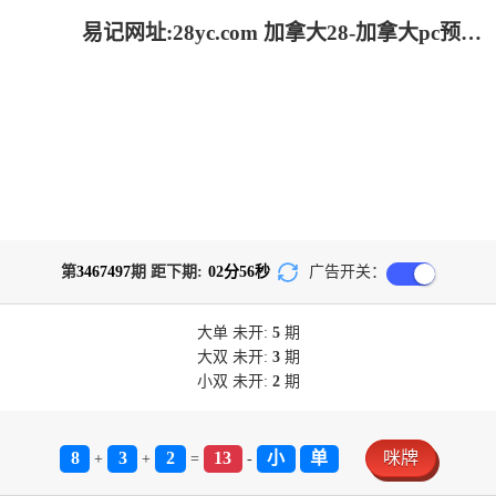
易记网址:28yc.com 加拿大28-加拿大pc预测结果走势|加拿大28预测开奖官网咪牌|pc走势最新预测_火热研究!
第
3467497
期 距下期:
02
分
55
秒
广告开关：
大单
未开:
5
期
大双
未开:
3
期
小双
未开:
2
期
8
3
2
13
小
单
咪牌
+
+
=
-