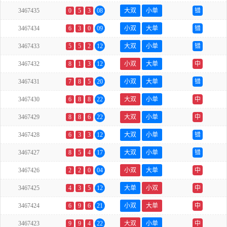
3467435
0
5
3
08
大双
小单
错
3467434
6
3
0
09
小双
大单
错
3467433
5
5
2
12
大双
小单
错
3467432
8
1
3
12
小双
大单
中
3467431
7
8
5
20
小双
大单
错
3467430
6
8
8
22
大双
小单
中
3467429
8
8
6
22
大双
小单
中
3467428
6
3
3
12
大双
小单
错
3467427
8
5
4
17
大双
小单
错
3467426
2
2
0
04
小双
大单
中
3467425
4
3
5
12
大单
小双
中
3467424
6
9
6
21
小双
大单
中
3467423
9
9
4
22
大双
小单
中