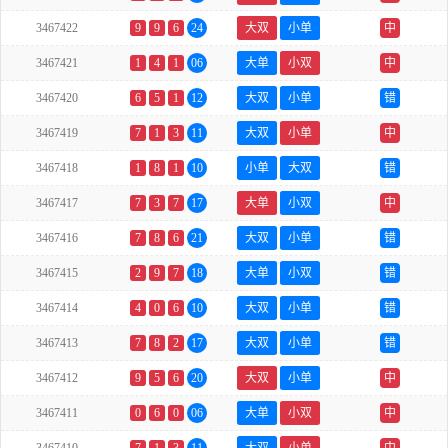
3467422
9
9
6
24
大双
小单
中
3467421
1
4
1
06
大单
小双
中
3467420
6
5
1
12
大双
小单
错
3467419
7
1
3
11
大双
小单
中
3467418
1
8
1
10
小单
大双
错
3467417
7
3
7
17
大单
小双
中
3467416
7
8
6
21
大双
小单
错
3467415
2
9
7
18
大单
小双
错
3467414
4
0
6
10
大双
小单
错
3467413
7
8
2
17
大双
小单
错
3467412
9
5
6
20
大双
小单
中
3467411
0
6
0
06
大单
小双
中